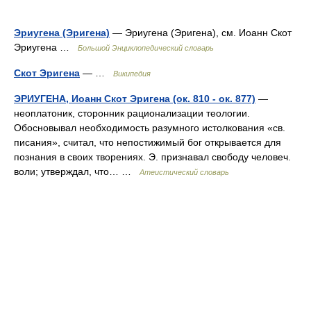
Эриугена (Эригена)
— Эриугена (Эригена), см. Иоанн Скот
Эриугена …
Большой Энциклопедический словарь
Скот Эригена
— …
Википедия
ЭРИУГЕНА, Иоанн Скот Эригена (ок. 810 - ок. 877)
—
неоплатоник, сторонник рационализации теологии.
Обосновывал необходимость разумного истолкования «св.
писания», считал, что непостижимый бог открывается для
познания в своих творениях. Э. признавал свободу человеч.
воли; утверждал, что… …
Атеистический словарь