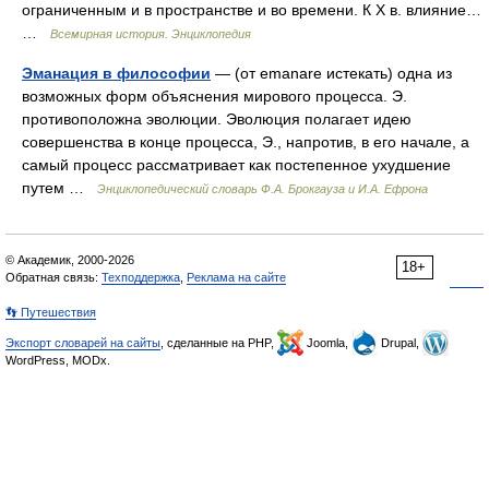
ограниченным и в пространстве и во времени. К X в. влияние…
…
Всемирная история. Энциклопедия
Эманация в философии
— (от emanare истекать) одна из
возможных форм объяснения мирового процесса. Э.
противоположна эволюции. Эволюция полагает идею
совершенства в конце процесса, Э., напротив, в его начале, а
самый процесс рассматривает как постепенное ухудшение
путем …
Энциклопедический словарь Ф.А. Брокгауза и И.А. Ефрона
© Академик, 2000-2026
18+
Обратная связь:
Техподдержка
,
Реклама на сайте
👣 Путешествия
Экспорт словарей на сайты
, сделанные на PHP,
Joomla,
Drupal,
WordPress, MODx.