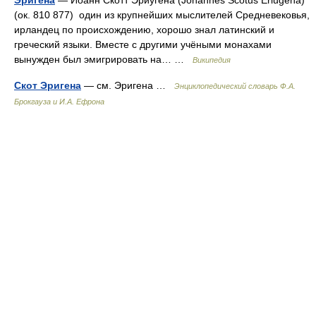
Эригена
— Иоанн Скотт Эриугена (Johannes Scotus Eriugena)
(ок. 810 877) один из крупнейших мыслителей Средневековья,
ирландец по происхождению, хорошо знал латинский и
греческий языки. Вместе с другими учёными монахами
вынужден был эмигрировать на… …
Википедия
Скот Эригена
— см. Эригена …
Энциклопедический словарь Ф.А.
Брокгауза и И.А. Ефрона