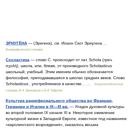
ЭРИУГÉНА
— (Эригена), см. Иоанн Скот Эриугена …
Биографический словарь
Схоластика
— слово С. происходит от лат. Schola (греч.
σχολή), школа, или, ближе, от производного Scholasticus
школьный, учебный. Этим именем обычно обозначается
философия, преподававшаяся в школах средних веков. Слово
Scholasticus , употребляемое в качестве… …
Энциклопедический
словарь Ф.А. Брокгауза и И.А. Ефрона
Культура раннефеодального общества во Франции,
Германии и Италии в IX—XI вв.
— Упадок духовной культуры
во второй половине IX начале XI в. Некоторое оживление
культурной жизни в Западной Европе, известное под названием
«каролингского возрождения», оказалось весьма